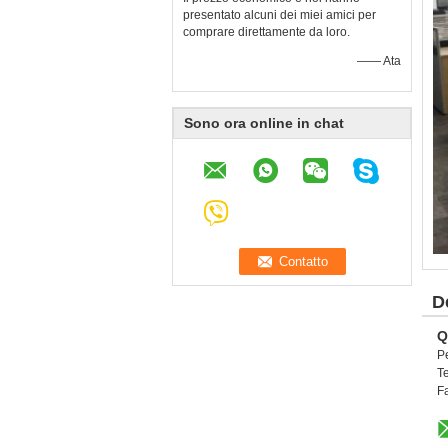
presentato alcuni dei miei amici per
comprare direttamente da loro.
—— Ata
Sono ora online in chat
D
Q
P
T
F