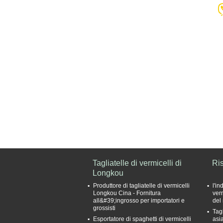
Tagliatelle di vermicelli di
Ris
Longkou
Produttore di tagliatelle di vermicelli
l'i
Longkou Cina - Fornitura
verm
all&#39;ingrosso per importatori e
del 
grossisti
Tagl
Esportatore di spaghetti di vermicelli
asia