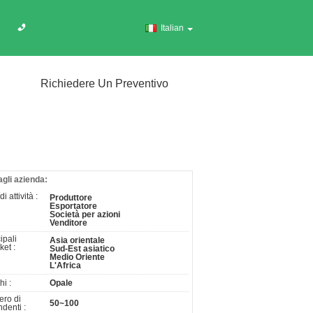
Italian
Richiedere Un Preventivo
agli azienda:
i attività :
Produttore
Esportatore
Società per azioni
Venditore
ipali
Asia orientale
ket :
Sud-Est asiatico
Medio Oriente
L'Africa
i :
Opale
ro di
50~100
denti :