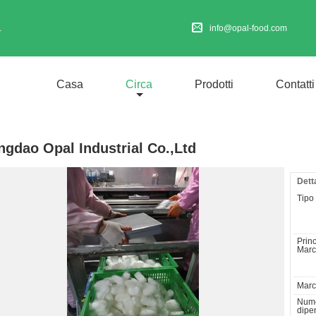
.
info@opal-food.com
Casa
Circa
Prodotti
Contatti
ngdao Opal Industrial Co.,Ltd
Dett
Tipo d
Princ
Marc
March
Nume
dipen