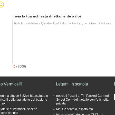
Invia la tua richiesta direttamente a noi
(
0
/ 3000)
o Vermicelli
Legumi in scatola
ndennità cinese 8.82oz ha asciugato i
noccioli freschi di Tin Packed Canned
icelli delle tagliatelle del bastone
Sweet Corn del metallo con l'etichetta
riso
privata
iatelle di vermicelli secche
Mais in scatola inscatolato
tiche del riso
Intero cereale dolce non OMG del