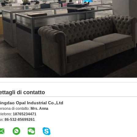
ettagli di contatto
ingdao Opal Industrial Co.,Ltd
ersona di contatto:
Mrs. Anna
elefono:
18765234471
ax:
86-532-85699261