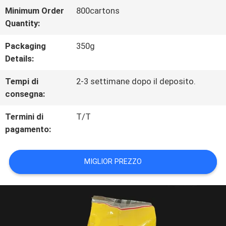
FABBRICA
Minimum Order
800cartons
Quantity:
CONTROLLO
Packaging
350g
Details:
DI
Tempi di
2-3 settimane dopo il deposito.
QUALITÀ
consegna:
Termini di
T/T
CONTATTICI
pagamento:
RICHIEDA
MIGLIOR PREZZO
UNA
CITAZIONE