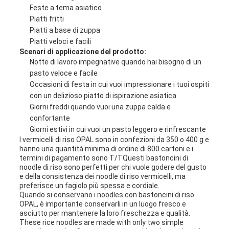
Feste a tema asiatico
Piatti fritti
Piatti a base di zuppa
Piatti veloci e facili
Scenari di applicazione del prodotto:
Notte di lavoro impegnative quando hai bisogno di un
pasto veloce e facile
Occasioni di festa in cui vuoi impressionare i tuoi ospiti
con un delizioso piatto di ispirazione asiatica
Giorni freddi quando vuoi una zuppa calda e
confortante
Giorni estivi in cui vuoi un pasto leggero e rinfrescante
I vermicelli di riso OPAL sono in confezioni da 350 o 400 g e
hanno una quantità minima di ordine di 800 cartoni.e i
termini di pagamento sono T/TQuesti bastoncini di
noodle di riso sono perfetti per chi vuole godere del gusto
e della consistenza dei noodle di riso vermicelli, ma
preferisce un fagiolo più spessa e cordiale.
Quando si conservano i noodles con bastoncini di riso
OPAL, è importante conservarli in un luogo fresco e
asciutto per mantenere la loro freschezza e qualità.
These rice noodles are made with only two simple