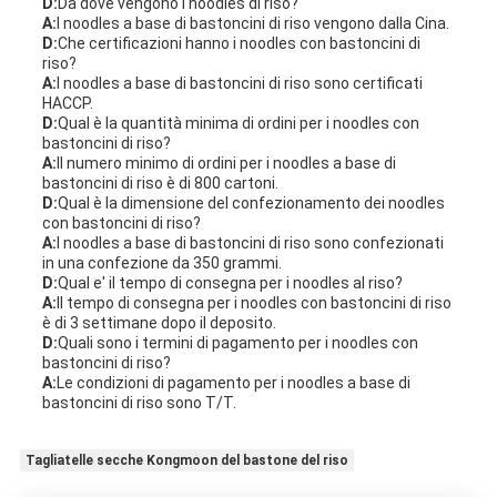
D:
Da dove vengono i noodles di riso?
A:
I noodles a base di bastoncini di riso vengono dalla Cina.
D:
Che certificazioni hanno i noodles con bastoncini di
riso?
A:
I noodles a base di bastoncini di riso sono certificati
HACCP.
D:
Qual è la quantità minima di ordini per i noodles con
bastoncini di riso?
A:
Il numero minimo di ordini per i noodles a base di
bastoncini di riso è di 800 cartoni.
D:
Qual è la dimensione del confezionamento dei noodles
con bastoncini di riso?
A:
I noodles a base di bastoncini di riso sono confezionati
in una confezione da 350 grammi.
D:
Qual e' il tempo di consegna per i noodles al riso?
A:
Il tempo di consegna per i noodles con bastoncini di riso
è di 3 settimane dopo il deposito.
D:
Quali sono i termini di pagamento per i noodles con
bastoncini di riso?
A:
Le condizioni di pagamento per i noodles a base di
bastoncini di riso sono T/T.
Tagliatelle secche Kongmoon del bastone del riso