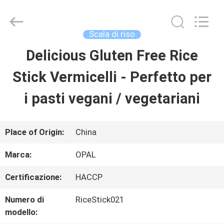
Qingdao
Opal
Industrial
Co.,Ltd.
Scala di riso
All
Rights
Delicious Gluten Free Rice
CASA
Reserved.
Developed
by
Stick Vermicelli - Perfetto per
ECER
PRODOTTI
i pasti vegani / vegetariani
CIRCA
Place of Origin:
China
NOI
Marca:
OPAL
Certificazione:
HACCP
GIRO
Numero di
RiceStick021
DELLA
modello: