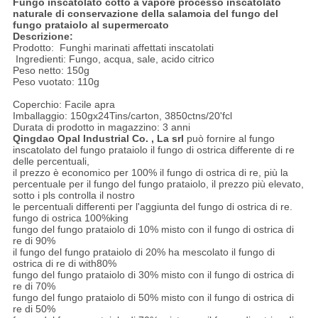
Fungo inscatolato cotto a vapore processo inscatolato
naturale di conservazione della salamoia del fungo del
fungo prataiolo al supermercato
Descrizione:
Prodotto: Funghi marinati affettati inscatolati
Ingredienti: Fungo, acqua, sale, acido citrico
Peso netto: 150g
Peso vuotato: 110g
Coperchio: Facile apra
Imballaggio: 150gx24Tins/carton, 3850ctns/20'fcl
Durata di prodotto in magazzino: 3 anni
Qingdao Opal Industrial Co. , La srl
può fornire al fungo
inscatolato del fungo prataiolo il fungo di ostrica differente di re
delle percentuali,
il prezzo è economico per 100% il fungo di ostrica di re, più la
percentuale per il fungo del fungo prataiolo, il prezzo più elevato,
sotto i pls controlla il nostro
le percentuali differenti per l'aggiunta del fungo di ostrica di re.
fungo di ostrica 100%king
fungo del fungo prataiolo di 10% misto con il fungo di ostrica di
re di 90%
il fungo del fungo prataiolo di 20% ha mescolato il fungo di
ostrica di re di with80%
fungo del fungo prataiolo di 30% misto con il fungo di ostrica di
re di 70%
fungo del fungo prataiolo di 50% misto con il fungo di ostrica di
re di 50%