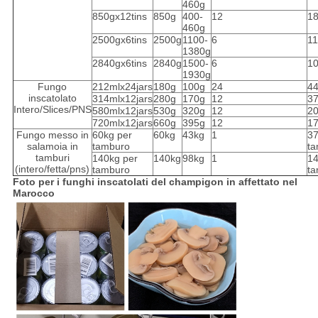
460g
850gx12tins
850g
400-
12
1
460g
2500gx6tins
2500g
1100-
6
1
1380g
2840gx6tins
2840g
1500-
6
1
1930g
Fungo
212mlx24jars
180g
100g
24
4
inscatolato
314mlx12jars
280g
170g
12
3
Intero/Slices/PNS
580mlx12jars
530g
320g
12
2
720mlx12jars
660g
395g
12
1
Fungo messo in
60kg per
60kg
43kg
1
3
salamoia in
tamburo
ta
tamburi
140kg per
140kg
98kg
1
1
(intero/fetta/pns)
tamburo
ta
Foto per i funghi inscatolati del champigon in affettato nel
Marocco