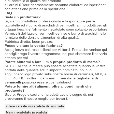
o di controllo di qualità del prodotto.
gli ordini 6.Your rigorosamente saranno elaborati ed ispezionati
con attenzione prima della spedizione.
FAQ
Siete un produttore?
Sì, siamo produttore professionista e l'esportatore per le
tagliatelle ed il burro di arachidi di vermicelli, altri prodotti per gli
ortaggi freschi e l'alimento inscatolato sono soltanto esportatore.
Vermicelli del fagiolo, vermicelli del riso e burro di arachidi nella
fornitura delle derrate alimentari di alta qualità.
Fabbrica diretta, buon prezzo.
Posso visitare la vostra fabbrica?
Accoglienza caloroso i clienti per visitarci. Prima che veniate qui,
consigli prego il vostro programma, noi può sistemare il servizio
attento per voi.
Potete aiutarmi a fare il mio proprio prodotto di marca?
Sì. L'OEM che la marca può essere accettata quando la vostra
portata della quantità ad
un
importo nominato, noi può
aggiungervi logo privato sulle nostre borse di vermicelli, MOQ è
di un 40' HC, inoltre,
i campioni liberi delle tagliatelle di
vermicelli
possono essere così valutano!
Potete fornire altri alimenti oltre ai condimenti che
producete?
Sicuro. Prego dicaci che i prodotti avete bisogno di, noi
proveranno il nostro meglio per trovarli.
intero cereale inscatolato del nocciolo
Mais inscatolato in scatola