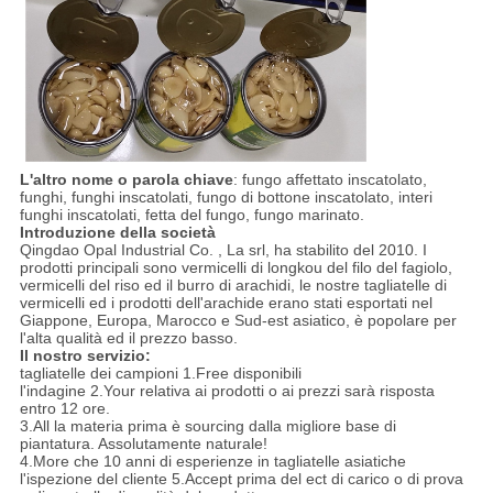
L'altro nome o parola chiave
: fungo affettato inscatolato,
funghi, funghi inscatolati, fungo di bottone inscatolato, interi
funghi inscatolati, fetta del fungo, fungo marinato.
Introduzione della società
Qingdao Opal Industrial Co. , La srl, ha stabilito del 2010. I
prodotti principali sono vermicelli di longkou del filo del fagiolo,
vermicelli del riso ed il burro di arachidi, le nostre tagliatelle di
vermicelli ed i prodotti dell'arachide erano stati esportati nel
Giappone, Europa, Marocco e Sud-est asiatico, è popolare per
l'alta qualità ed il prezzo basso.
Il nostro servizio:
tagliatelle dei campioni 1.Free disponibili
l'indagine 2.Your relativa ai prodotti o ai prezzi sarà risposta
entro 12 ore.
3.All la materia prima è sourcing dalla migliore base di
piantatura. Assolutamente naturale!
4.More che 10 anni di esperienze in tagliatelle asiatiche
l'ispezione del cliente 5.Accept prima del ect di carico o di prova