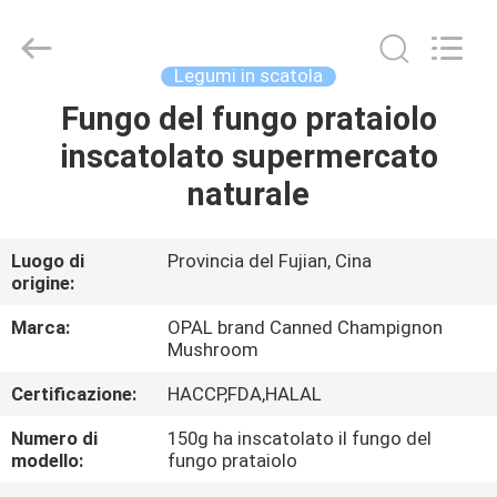
Opal
Industrial
Co.,Ltd.
All
Rights
Legumi in scatola
Reserved.
Developed
by
Fungo del fungo prataiolo
CASA
ECER
inscatolato supermercato
PRODOTTI
naturale
CIRCA
Luogo di
Provincia del Fujian, Cina
origine:
NOI
Marca:
OPAL brand Canned Champignon
Mushroom
GIRO
Certificazione:
HACCP,FDA,HALAL
DELLA
FABBRICA
Numero di
150g ha inscatolato il fungo del
modello:
fungo prataiolo