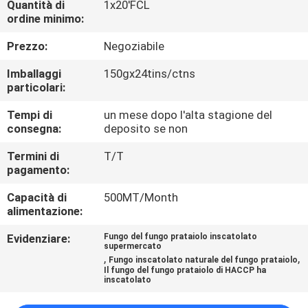
Quantità di
1x20'FCL
CONTROLLO
ordine minimo:
DI
Prezzo:
Negoziabile
QUALITÀ
Imballaggi
150gx24tins/ctns
particolari:
CONTATTICI
Tempi di
un mese dopo l'alta stagione del
consegna:
deposito se non
RICHIEDA
Termini di
T/T
UNA
pagamento:
CITAZIONE
Capacità di
500MT/Month
alimentazione:
MAPPA
Evidenziare:
Fungo del fungo prataiolo inscatolato
supermercato
DEL
,
,
Fungo inscatolato naturale del fungo prataiolo
Il fungo del fungo prataiolo di HACCP ha
SITO
inscatolato