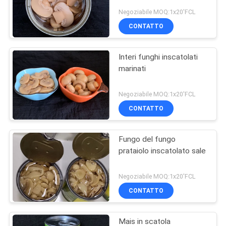
Negoziabile MOQ:1x20'FCL
CONTATTO
Interi funghi inscatolati
marinati
Negoziabile MOQ:1x20'FCL
CONTATTO
Fungo del fungo
prataiolo inscatolato sale
Negoziabile MOQ:1x20'FCL
CONTATTO
Mais in scatola