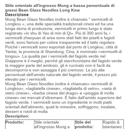
Stile orientale all'ingrosso Mung a bassa percentuale di
grassi Bean Glass Noodles Long Kow
Descrizione
Mung Bean Glass Noodles inoltre è chiamato " vermicelli di
Longkou «, una delle specialità tradizionali cinesi ed ha una
lunga storia di produzione, vermicelli in primo luogo è stato
registrato «in shu di Yao di min di Qi». Più di 300 anni fa, i
vermicelli zhaoyuan di area sono stati fatti dei piselli e fagioli
verdi, sono famosi per colore trasparente ed il tatto regolare.
Poiché i vermicelli sono esportati dal porto di Longkou, città di
Yantai, la provincia di Shandong, Cina, è nominato «vermicelli di
longou». La qualità per i vermicelli del fagiolo verde nel
Giappone è il meglio, perché gli starchcontains del fagiolo verde
la maggior parte del amilosio, gli è cucinato non è facili da
decomporrsi e non assaggia il più cremoso. Le più alte
percentuali dell'amido naturale del fagiolo verde, il prezzo più
elevato per i vermicelli.
Mung Bean Glass Noodles inoltre è chiamato» vermicelli di
Longkou», «tagliatella cinese», «tagliatella di vetro», «seta di
vetro cinese», «barba cinese del drago» e «pioggia di molla
cinese» nei mercati d'oltremare. È fatto dall'amido superiore del
fagiolo verde. I vermicelli sono un ingrediente in molti piatti
orientali dell'alimento, quali le minestre, soffriggono, insalate,
dessert e rotoli di molla.
Descripiton:
Prodotto:
Stile orientale
Stile del
Rapido &
all'ingrosso Mung a
prodotto:
istantaneo