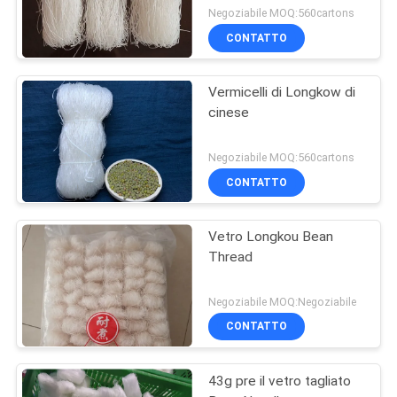
Negoziabile MOQ:560cartons
CONTATTO
Vermicelli di Longkow di
cinese
Negoziabile MOQ:560cartons
CONTATTO
Vetro Longkou Bean
Thread
Negoziabile MOQ:Negoziabile
CONTATTO
43g pre il vetro tagliato