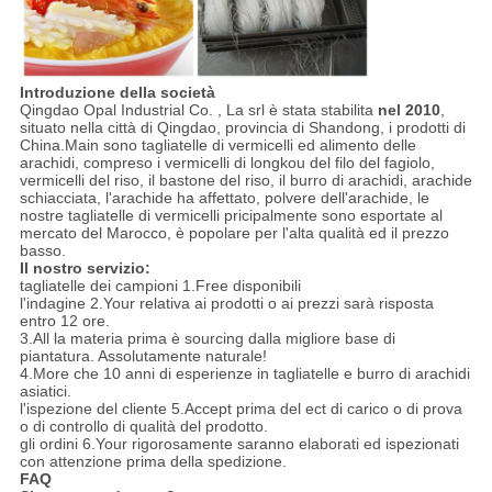
Introduzione della società
Qingdao Opal Industrial Co. , La srl è stata stabilita
nel 2010
,
situato nella città di Qingdao, provincia di Shandong, i prodotti di
China.Main sono tagliatelle di vermicelli ed alimento delle
arachidi, compreso i vermicelli di longkou del filo del fagiolo,
vermicelli del riso, il bastone del riso, il burro di arachidi, arachide
schiacciata, l'arachide ha affettato, polvere dell'arachide, le
nostre tagliatelle di vermicelli pricipalmente sono esportate al
mercato del Marocco, è popolare per l'alta qualità ed il prezzo
basso.
Il nostro servizio:
tagliatelle dei campioni 1.Free disponibili
l'indagine 2.Your relativa ai prodotti o ai prezzi sarà risposta
entro 12 ore.
3.All la materia prima è sourcing dalla migliore base di
piantatura. Assolutamente naturale!
4.More che 10 anni di esperienze in tagliatelle e burro di arachidi
asiatici.
l'ispezione del cliente 5.Accept prima del ect di carico o di prova
o di controllo di qualità del prodotto.
gli ordini 6.Your rigorosamente saranno elaborati ed ispezionati
con attenzione prima della spedizione.
FAQ