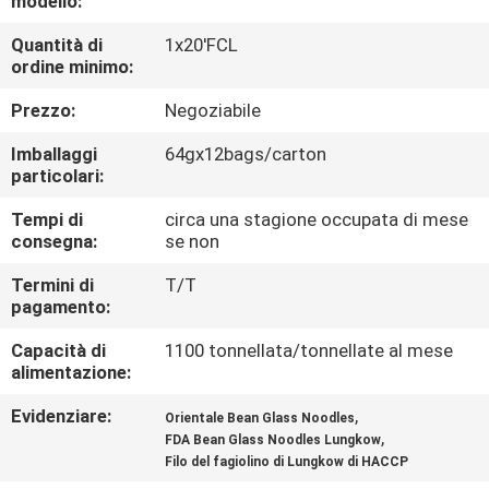
modello:
CONTROLLO
Quantità di
1x20'FCL
DI
ordine minimo:
QUALITÀ
Prezzo:
Negoziabile
CONTATTICI
Imballaggi
64gx12bags/carton
particolari:
Tempi di
circa una stagione occupata di mese
RICHIEDA
consegna:
se non
UNA
Termini di
T/T
CITAZIONE
pagamento:
Capacità di
1100 tonnellata/tonnellate al mese
MAPPA
alimentazione:
DEL
Evidenziare:
,
Orientale Bean Glass Noodles
,
SITO
FDA Bean Glass Noodles Lungkow
Filo del fagiolino di Lungkow di HACCP