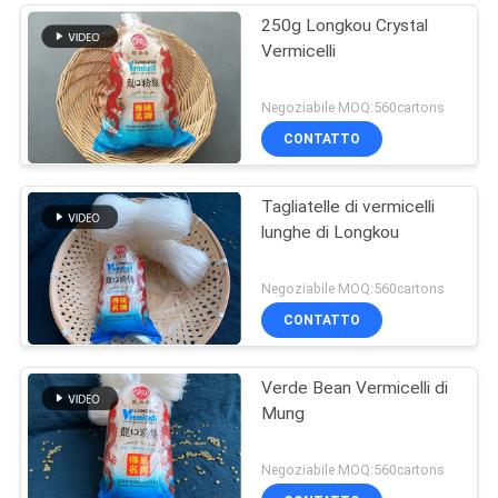
250g Longkou Crystal
Vermicelli
Negoziabile MOQ:560cartons
CONTATTO
Tagliatelle di vermicelli
lunghe di Longkou
Negoziabile MOQ:560cartons
CONTATTO
Verde Bean Vermicelli di
Mung
Negoziabile MOQ:560cartons