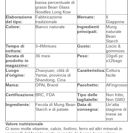
bassa percentuale di
grassi Bean Glass
Noodles Long Kow
Elaborazione
Fabbricazione
Mercato:
Il
del tipo:
tradizionale
Giappone
Colore:
Bianco naturale
Ingredienti
Mung
principali:
naturale
Bean
Starch
Tempo di
3-4Mintues
Gusto:
Liscio &
cottura:
gommoso
Durata di
36 mesi
Peso:
10gx6 pc
prodotto in
x12bags
magazzino:
Luogo
Zhaoyuan, città di
Caratteristica:
Cottura
d'origine:
Yantai, provincia di
facile
Shandong, Cina
Marca:
OPAL Brand
Pacchetto:
All'ingrosso
Certificazione:
BRC, FDA
Tipo delle
Non fritto,
tagliatelle:
Non GMO
Ingrediente:
Fecola di Mung Bean
Data di
Un'alta
Starch e di patate
consegna:
stagione di
mese se
non
Valore nutrizionale
Ci sono molte vitamine, calcio, fosforo, ferro ed altri minerali in