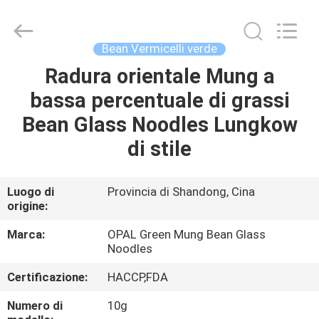
Co.,Ltd.
All
Rights
Reserved.
Developed
Bean Vermicelli verde
by
ECER
Radura orientale Mung a
CASA
bassa percentuale di grassi
PRODOTTI
Bean Glass Noodles Lungkow
di stile
CIRCA
NOI
Luogo di
Provincia di Shandong, Cina
origine:
GIRO
Marca:
OPAL Green Mung Bean Glass
Noodles
DELLA
Certificazione:
HACCP,FDA
FABBRICA
Numero di
10g