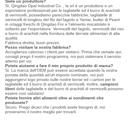
Siete un produttore?
Sì, Qingdao Opal Industrial Co. , la srl è un produttore e un
esportatore professionali per le tagliatelle ed il burro di arachidi
di vermicelli, possediamo parecchie fabbriche, tagliatelle di
vermicelli di longkou del filo del fagiolo a Yantai, butter di Peant
in ortaggi freschi di Qingdao.For e l'alimento inscatolato è
soltanto per l'esportatore. Vermicelli del fagiolo, vermicelli del riso
e burro di arachidi nella fornitura delle derrate alimentari di alta
qualità.
Fabbrica diretta, buon prezzo.
Posso visitare la vostra fabbrica?
Accoglienza caloroso i clienti per visitarci. Prima che veniate qui,
consigli prego il vostro programma, noi può sistemare il servizio
attento per voi.
Potete aiutarmi a fare il mio proprio prodotto di marca?
Sì. La marca dell'OEM può essere accettata quando la vostra
portata della quantità ad
un
importo nominato, noi può
aggiungervi logo privato sulle nostre borse ed i cartoni per le
tagliatelle ed il burro di arachidi di vermicelli, inoltre,
campioni
liberi
delle tagliatelle e del burro di arachidi di vermicelli possono
essere così valutano!
Potete fornire altri alimenti oltre ai condimenti che
producete?
Sicuro. Prego dicaci che i prodotti avete bisogno di, noi
proveranno il nostro meglio per trovarli.