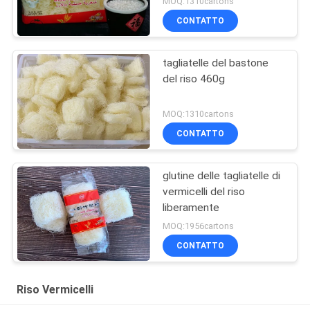
MOQ:1310cartons
CONTATTO
tagliatelle del bastone
del riso 460g
MOQ:1310cartons
CONTATTO
glutine delle tagliatelle di
vermicelli del riso
liberamente
MOQ:1956cartons
CONTATTO
Riso Vermicelli