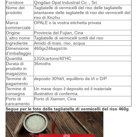
Fornitore
Qingdao Opal Industrial Co. , Srl.
Nome del
Tagliatelle di vermicelli del riso delle tagliatelle
prodotto
istantanee delle tagliatelle di riso dei vermicelli del
riso di Xinzhu
Marca
OPALE o la vostra etichetta privata
commerciale
Origine
Provincia del Fujian, Cina
L'altro nome
Tagliatelle di vermicelli sottili del riso
Ingrediente
Amido di mais, riso, acqua
Dimensione
460gx24bags/ctn
d'imballaggio
Quantità
1310cartons/40'HC
Durata di
36moths
prodotto in
magazzino
Termine di
deposito 30%t/t, equilibrio da t/t o D/P.
pagamento
Termine di
Un mese dopo il deposito ed il materiale
consegna
illustrativo di conferma.
Porto di
Porto di Xiamen, Cina
caricamento
Segue per le foto delle tagliatelle di vermicelli del riso 460g