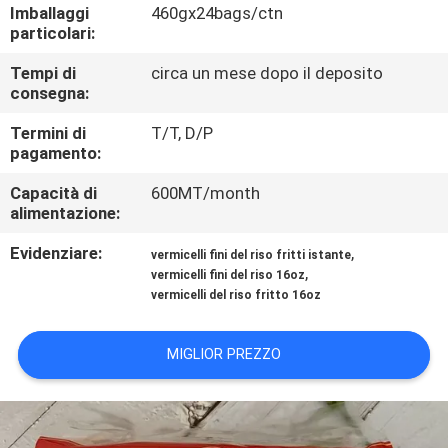
CONTROLLO
Imballaggi
460gx24bags/ctn
particolari:
DI
Tempi di
circa un mese dopo il deposito
QUALITÀ
consegna:
Termini di
T/T, D/P
CONTATTICI
pagamento:
Capacità di
600MT/month
RICHIEDA
alimentazione:
UNA
Evidenziare:
,
vermicelli fini del riso fritti istante
CITAZIONE
,
vermicelli fini del riso 16oz
vermicelli del riso fritto 16oz
MAPPA
MIGLIOR PREZZO
DEL
SITO