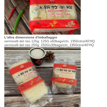
L'altra dimensione d'imballaggio
vermicelli del riso 125g: 125G x60bags/ctn, 1956ctns/40'HQ
vermicelli del riso 250g: 250Gx30bags/ctn, 1950ctns/40'HQ