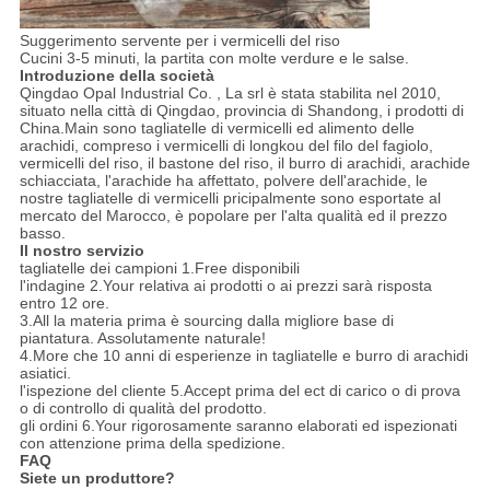
Suggerimento servente per i vermicelli del riso
Cucini 3-5 minuti, la partita con molte verdure e le salse.
Introduzione della società
Qingdao Opal Industrial Co. , La srl è stata stabilita nel 2010,
situato nella città di Qingdao, provincia di Shandong, i prodotti di
China.Main sono tagliatelle di vermicelli ed alimento delle
arachidi, compreso i vermicelli di longkou del filo del fagiolo,
vermicelli del riso, il bastone del riso, il burro di arachidi, arachide
schiacciata, l'arachide ha affettato, polvere dell'arachide, le
nostre tagliatelle di vermicelli pricipalmente sono esportate al
mercato del Marocco, è popolare per l'alta qualità ed il prezzo
basso.
Il nostro servizio
tagliatelle dei campioni 1.Free disponibili
l'indagine 2.Your relativa ai prodotti o ai prezzi sarà risposta
entro 12 ore.
3.All la materia prima è sourcing dalla migliore base di
piantatura. Assolutamente naturale!
4.More che 10 anni di esperienze in tagliatelle e burro di arachidi
asiatici.
l'ispezione del cliente 5.Accept prima del ect di carico o di prova
o di controllo di qualità del prodotto.
gli ordini 6.Your rigorosamente saranno elaborati ed ispezionati
con attenzione prima della spedizione.
FAQ
Siete un produttore?