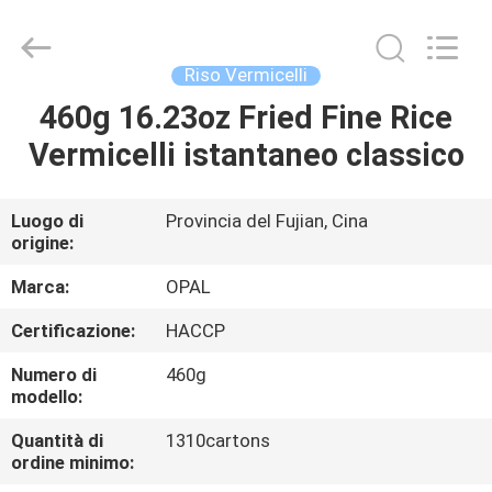
Opal
Industrial
Co.,Ltd.
All
Rights
Riso Vermicelli
Reserved.
Developed
by
460g 16.23oz Fried Fine Rice
CASA
ECER
Vermicelli istantaneo classico
PRODOTTI
Luogo di
Provincia del Fujian, Cina
origine:
CIRCA
NOI
Marca:
OPAL
Certificazione:
HACCP
GIRO
Numero di
460g
DELLA
modello:
FABBRICA
Quantità di
1310cartons
ordine minimo: