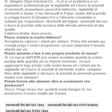
Sì, Qingdao Opal Industrial Co. , la srl è un produttore e un
esportatore professionali per le tagliatelle ed il burro di arachidi
di vermicelli, possediamo parecchie fabbriche, tagliatelle di
vermicelli a Yantai, il riso Vermicelli in Fujian, butter dell'arachide
in ortaggi freschi di Qingdao.For e l'alimento inscatolato è
soltanto per l'esportatore. Vermicelli del fagiolo, vermicelli del riso
e burro di arachidi nella fornitura delle derrate alimentari di alta
qualità.
Fabbrica diretta, buon prezzo.
Posso visitare la vostra fabbrica?
Accoglienza caloroso i clienti per visitarci. Prima che veniate qui,
consigli prego il vostro programma, noi può sistemare il servizio
attento per voi.
Potete aiutarmi a fare il mio proprio prodotto di marca?
Sì. La marca dell'OEM può essere accettata quando la vostra
portata della quantità ad un importo nominato, noi può
aggiungervi logo privato sulle nostre borse ed i cartoni per le
tagliatelle ed il burro di arachidi di vermicelli, inoltre, campioni
liberi delle tagliatelle e del burro di arachidi di vermicelli possono
essere così valutano!
Potete fornire altri alimenti oltre ai condimenti che
producete?
Sicuro. Prego dicaci che i prodotti avete bisogno di, noi
proveranno il nostro meglio per trovarli.
vermicelli fini del riso 16oz
vermicelli fini del riso fritti istante
vermicelli del riso fritto 16oz