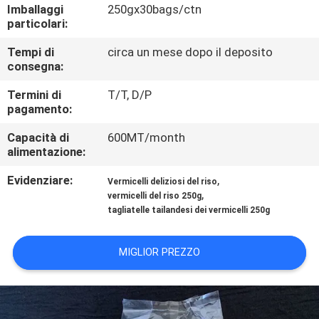
CONTROLLO
Imballaggi
250gx30bags/ctn
particolari:
DI
Tempi di
circa un mese dopo il deposito
QUALITÀ
consegna:
Termini di
T/T, D/P
CONTATTICI
pagamento:
Capacità di
600MT/month
RICHIEDA
alimentazione:
UNA
Evidenziare:
,
Vermicelli deliziosi del riso
CITAZIONE
,
vermicelli del riso 250g
tagliatelle tailandesi dei vermicelli 250g
MAPPA
MIGLIOR PREZZO
DEL
SITO