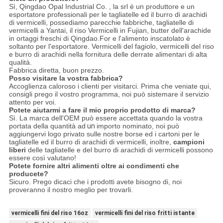
Sì, Qingdao Opal Industrial Co. , la srl è un produttore e un
esportatore professionali per le tagliatelle ed il burro di arachidi
di vermicelli, possediamo parecchie fabbriche, tagliatelle di
vermicelli a Yantai, il riso Vermicelli in Fujian, butter dell'arachide
in ortaggi freschi di Qingdao.For e l'alimento inscatolato è
soltanto per l'esportatore. Vermicelli del fagiolo, vermicelli del riso
e burro di arachidi nella fornitura delle derrate alimentari di alta
qualità.
Fabbrica diretta, buon prezzo.
Posso visitare la vostra fabbrica?
Accoglienza caloroso i clienti per visitarci. Prima che veniate qui,
consigli prego il vostro programma, noi può sistemare il servizio
attento per voi.
Potete aiutarmi a fare il mio proprio prodotto di marca?
Sì. La marca dell'OEM può essere accettata quando la vostra
portata della quantità ad
un
importo nominato, noi può
aggiungervi logo privato sulle nostre borse ed i cartoni per le
tagliatelle ed il burro di arachidi di vermicelli, inoltre,
campioni
liberi
delle tagliatelle e del burro di arachidi di vermicelli possono
essere così valutano!
Potete fornire altri alimenti oltre ai condimenti che
producete?
Sicuro. Prego dicaci che i prodotti avete bisogno di, noi
proveranno il nostro meglio per trovarli.
vermicelli fini del riso 16oz
vermicelli fini del riso fritti istante