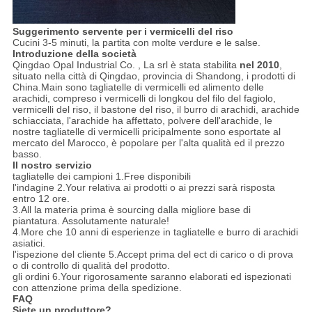
Suggerimento servente per i vermicelli del riso
Cucini 3-5 minuti, la partita con molte verdure e le salse.
Introduzione della società
Qingdao Opal Industrial Co. , La srl è stata stabilita
nel 2010
,
situato nella città di Qingdao, provincia di Shandong, i prodotti di
China.Main sono tagliatelle di vermicelli ed alimento delle
arachidi, compreso i vermicelli di longkou del filo del fagiolo,
vermicelli del riso, il bastone del riso, il burro di arachidi, arachide
schiacciata, l'arachide ha affettato, polvere dell'arachide, le
nostre tagliatelle di vermicelli pricipalmente sono esportate al
mercato del Marocco, è popolare per l'alta qualità ed il prezzo
basso.
Il nostro servizio
tagliatelle dei campioni 1.Free disponibili
l'indagine 2.Your relativa ai prodotti o ai prezzi sarà risposta
entro 12 ore.
3.All la materia prima è sourcing dalla migliore base di
piantatura. Assolutamente naturale!
4.More che 10 anni di esperienze in tagliatelle e burro di arachidi
asiatici.
l'ispezione del cliente 5.Accept prima del ect di carico o di prova
o di controllo di qualità del prodotto.
gli ordini 6.Your rigorosamente saranno elaborati ed ispezionati
con attenzione prima della spedizione.
FAQ
Siete un produttore?