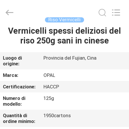
Opal
Industrial
Co.,Ltd.
All
Rights
Riso Vermicelli
Reserved.
Developed
by
Vermicelli spessi deliziosi del
CASA
ECER
riso 250g sani in cinese
PRODOTTI
Luogo di
Provincia del Fujian, Cina
origine:
CIRCA
NOI
Marca:
OPAL
Certificazione:
HACCP
GIRO
Numero di
125g
DELLA
modello:
FABBRICA
Quantità di
1950cartons
ordine minimo: