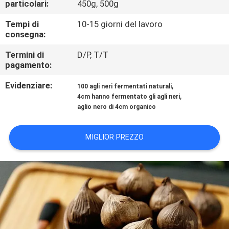
particolari:
450g, 500g
CONTROLLO
DI
Tempi di
10-15 giorni del lavoro
consegna:
QUALITÀ
Termini di
D/P, T/T
pagamento:
CONTATTICI
Evidenziare:
,
100 agli neri fermentati naturali
,
4cm hanno fermentato gli agli neri
RICHIEDA
aglio nero di 4cm organico
UNA
MIGLIOR PREZZO
CITAZIONE
MAPPA
DEL
SITO