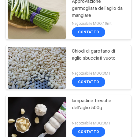
Approvazione
germogliata dell'aglio da
mangiare
Negoziabile MOQ:10mt
CONTATTO
Chiodi di garofano di
aglio sbucciati vuoto
Negoziabile MOQ:3MT
CONTATTO
lampadine fresche
dell'aglio 500g
Negoziabile MOQ:3MT
CONTATTO