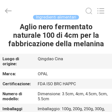
Industrial
Co.,Ltd.
All
Rights
Reserved.
Ingredienti alimentari
Developed
by
ECER
Aglio nero fermentato
CASA
naturale 100 di 4cm per la
PRODOTTI
fabbricazione della melanina
CIRCA
Luogo di
Qingdao Cina
origine:
NOI
Marca:
OPAL
GIRO
Certificazione:
FDA ISO BRC HAPPC
DELLA
Numero di
Dimensione: 3.5cm, 4cm, 4.5cm, 5cm,
FABBRICA
modello:
5.5cm
Imballaggi
Imballaggio: 100g, 200g, 250g, 300g,