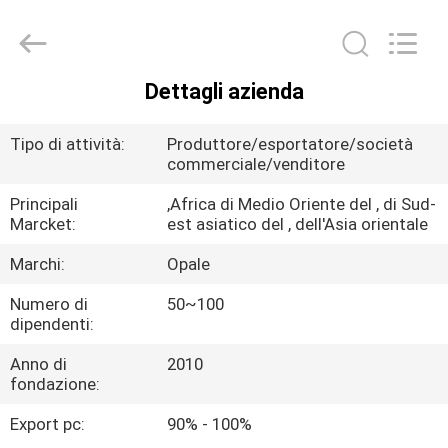
Industrial
Co.,Ltd.
All
Rights
Reserved.
Developed
Dettagli azienda
by
CASA
ECER
Tipo di attività:
Produttore/esportatore/società
PRODOTTI
commerciale/venditore
Principali
,Africa di Medio Oriente del , di Sud-
Marcket:
est asiatico del , dell'Asia orientale
CIRCA
NOI
Marchi:
Opale
Numero di
50~100
dipendenti:
GIRO
DELLA
Anno di
2010
fondazione:
FABBRICA
Export pc:
90% - 100%