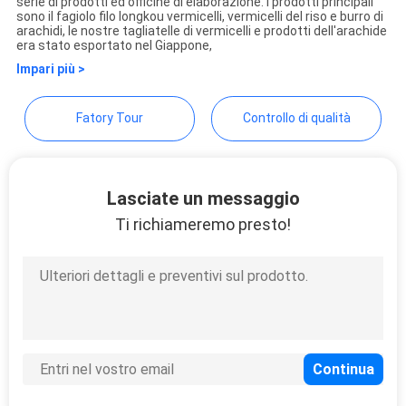
Co.,Ltd
serie di prodotti ed officine di elaborazione. I prodotti principali
sono il fagiolo filo longkou vermicelli, vermicelli del riso e burro di
PRIVACY
arachidi, le nostre tagliatelle di vermicelli e prodotti dell'arachide
era stato esportato nel Giappone,
POLICY
Impari più >
Fatory Tour
Controllo di qualità
Lasciate un messaggio
Ti richiameremo presto!