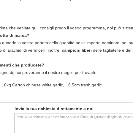
 Prima che veniate qui, consigli prego il vostro programma, noi può sistema
dotto di marca?
 quando la vostra portata della quantità ad
importo nominato, noi pu
un
o di arachidi di vermicelli, inoltre,
campioni liberi
delle tagliatelle e del
ndimenti che producete?
ogno di, noi proveranno il nostro meglio per trovarli.
,
10kg Carton chinese white garlic
6.5cm fresh garlic
Invia la tua richiesta direttamente a noi