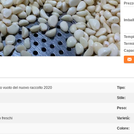
Prezz
Imball
Tempi
Termi
Capac
Conta
tto vuoto del nuovo raccolto 2020
Tipo:
Stile:
Peso:
o freschi
Varietà:
Colore: