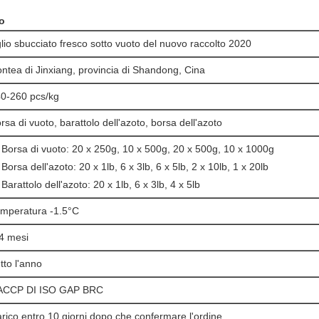
co
lio sbucciato fresco sotto vuoto del nuovo raccolto 2020
ntea di Jinxiang, provincia di Shandong, Cina
0-260 pcs/kg
rsa di vuoto, barattolo dell'azoto, borsa dell'azoto
 Borsa di vuoto: 20 x 250g, 10 x 500g, 20 x 500g, 10 x 1000g
 Borsa dell'azoto: 20 x 1lb, 6 x 3lb, 6 x 5lb, 2 x 10lb, 1 x 20lb
 Barattolo dell'azoto: 20 x 1lb, 6 x 3lb, 4 x 5lb
mperatura -1.5°C
4 mesi
tto l'anno
ACCP DI ISO GAP BRC
rico entro 10 giorni dopo che confermare l'ordine