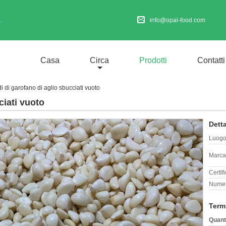
.
info@opal-food.com
Casa
Circa
Prodotti
Contatti
i di garofano di aglio sbucciati vuoto
ciati vuoto
Detta
Luogo 
Marca
Certif
Numer
Term
Quant