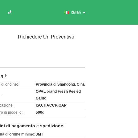
Italian
Richiedere Un Preventivo
gli:
di origine:
Provincia di Shandong, Cina
OPAL brand Fresh Peeled
:
Garlic
icazione:
ISO, HACCP, GAP
o di modello:
500g
ini di pagamento e spedizione:
ità di ordine minimo:
3MT