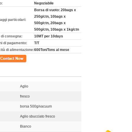
o:
Negoziabile
Borsa di vuoto: 20bags x
250g/ctn, 10bags x
aggi particolari:
500g/ctn, 20bags x
500g/ctn, 10bags x 1kg/ctn
 di consegna:
10MT per 10days
ni di pagamento:
T/T
ità di alimentazione:
600Ton/Tons al mese
tto
Aglio
fresco
borsa 500g/vacuum
Aglio sbucciato fresco
Bianco