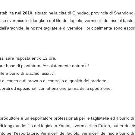
stabilita
nel 2010
, situato nella città di Qingdao, provincia di Shandong, 
 i vermicelli di longkou del filo del fagiolo, vermicelli del riso, il baston
 dell'arachide, le nostre tagliatelle di vermicelli pricipalmente sono es
ezzi sarà risposta entro 12 ore.
iore base di piantatura. Assolutamente naturale!
e e burro di arachidi asiatici.
 di carico o di prova o di controllo di qualità del prodotto.
borati ed ispezionati con attenzione prima della spedizione.
 produttore e un esportatore professionali per le tagliatelle ed il burro d
di longkou del filo del fagiolo a Yantai, i vermicelli in Fujian, butter del r
o per l'esportatore. Vermicelli del fagiolo, vermicelli del riso e burro di