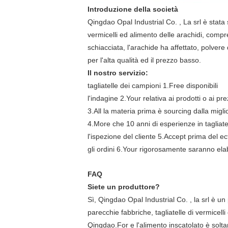
Introduzione della società
Qingdao Opal Industrial Co. , La srl è stata 
vermicelli ed alimento delle arachidi, compreso
schiacciata, l'arachide ha affettato, polvere
per l'alta qualità ed il prezzo basso.
Il nostro servizio:
tagliatelle dei campioni 1.Free disponibili
l'indagine 2.Your relativa ai prodotti o ai pr
3.All la materia prima è sourcing dalla migl
4.More che 10 anni di esperienze in tagliatell
l'ispezione del cliente 5.Accept prima del ect
gli ordini 6.Your rigorosamente saranno ela
FAQ
Siete un produttore?
Sì, Qingdao Opal Industrial Co. , la srl è un
parecchie fabbriche, tagliatelle di vermicelli 
Qingdao.For e l'alimento inscatolato è soltant