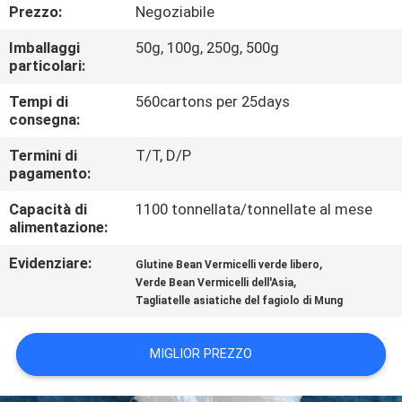
CONTROLLO
Prezzo:
Negoziabile
DI
Imballaggi
50g, 100g, 250g, 500g
particolari:
QUALITÀ
Tempi di
560cartons per 25days
consegna:
CONTATTICI
Termini di
T/T, D/P
pagamento:
RICHIEDA
Capacità di
1100 tonnellata/tonnellate al mese
UNA
alimentazione:
CITAZIONE
Evidenziare:
,
Glutine Bean Vermicelli verde libero
,
Verde Bean Vermicelli dell'Asia
MAPPA
Tagliatelle asiatiche del fagiolo di Mung
DEL
MIGLIOR PREZZO
SITO