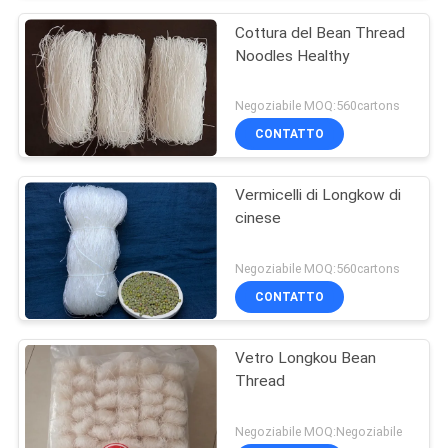
Cottura del Bean Thread
Noodles Healthy
Negoziabile MOQ:560cartons
CONTATTO
Vermicelli di Longkow di
cinese
Negoziabile MOQ:560cartons
CONTATTO
Vetro Longkou Bean
Thread
Negoziabile MOQ:Negoziabile