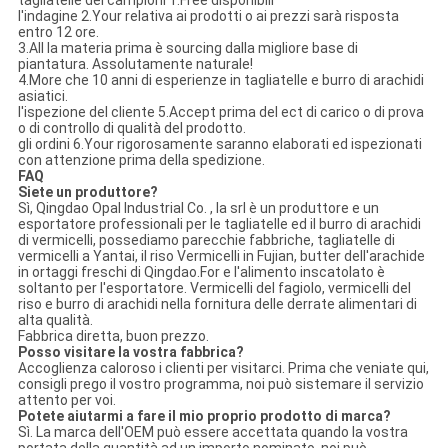
l'indagine 2.Your relativa ai prodotti o ai prezzi sarà risposta
entro 12 ore.
3.All la materia prima è sourcing dalla migliore base di
piantatura. Assolutamente naturale!
4.More che 10 anni di esperienze in tagliatelle e burro di arachidi
asiatici.
l'ispezione del cliente 5.Accept prima del ect di carico o di prova
o di controllo di qualità del prodotto.
gli ordini 6.Your rigorosamente saranno elaborati ed ispezionati
con attenzione prima della spedizione.
FAQ
Siete un produttore?
Sì, Qingdao Opal Industrial Co. , la srl è un produttore e un
esportatore professionali per le tagliatelle ed il burro di arachidi
di vermicelli, possediamo parecchie fabbriche, tagliatelle di
vermicelli a Yantai, il riso Vermicelli in Fujian, butter dell'arachide
in ortaggi freschi di Qingdao.For e l'alimento inscatolato è
soltanto per l'esportatore. Vermicelli del fagiolo, vermicelli del
riso e burro di arachidi nella fornitura delle derrate alimentari di
alta qualità.
Fabbrica diretta, buon prezzo.
Posso visitare la vostra fabbrica?
Accoglienza caloroso i clienti per visitarci. Prima che veniate qui,
consigli prego il vostro programma, noi può sistemare il servizio
attento per voi.
Potete aiutarmi a fare il mio proprio prodotto di marca?
Sì. La marca dell'OEM può essere accettata quando la vostra
portata della quantità ad
un
importo nominato, noi può