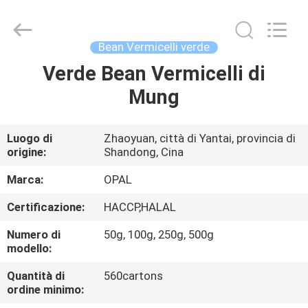
Co.,Ltd.
All
Rights
Reserved.
Developed
Bean Vermicelli verde
by
ECER
Verde Bean Vermicelli di
CASA
Mung
PRODOTTI
Luogo di
Zhaoyuan, città di Yantai, provincia di
origine:
Shandong, Cina
CIRCA
NOI
Marca:
OPAL
Certificazione:
HACCP,HALAL
GIRO
Numero di
50g, 100g, 250g, 500g
DELLA
modello:
FABBRICA
Quantità di
560cartons
ordine minimo: