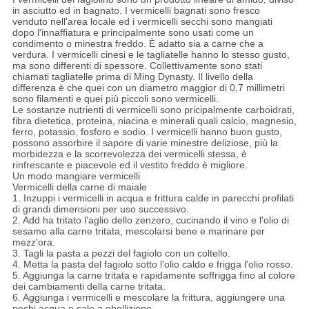
in asciutto ed in bagnato. I vermicelli bagnati sono fresco
venduto nell'area locale ed i vermicelli secchi sono mangiati
dopo l'innaffiatura e principalmente sono usati come un
condimento o minestra freddo. È adatto sia a carne che a
verdura. I vermicelli cinesi e le tagliatelle hanno lo stesso gusto,
ma sono differenti di spessore. Collettivamente sono stati
chiamati tagliatelle prima di Ming Dynasty. Il livello della
differenza è che quei con un diametro maggior di 0,7 millimetri
sono filamenti e quei più piccoli sono vermicelli.
Le sostanze nutrienti di vermicelli sono pricipalmente carboidrati,
fibra dietetica, proteina, niacina e minerali quali calcio, magnesio,
ferro, potassio, fosforo e sodio. I vermicelli hanno buon gusto,
possono assorbire il sapore di varie minestre deliziose, più la
morbidezza e la scorrevolezza dei vermicelli stessa, è
rinfrescante e piacevole ed il vestito freddo è migliore.
Un modo mangiare vermicelli
Vermicelli della carne di maiale
1. Inzuppi i vermicelli in acqua e frittura calde in parecchi profilati
di grandi dimensioni per uso successivo.
2. Add ha tritato l'aglio dello zenzero, cucinando il vino e l'olio di
sesamo alla carne tritata, mescolarsi bene e marinare per
mezz'ora.
3. Tagli la pasta a pezzi del fagiolo con un coltello.
4. Metta la pasta del fagiolo sotto l'olio caldo e frigga l'olio rosso.
5. Aggiunga la carne tritata e rapidamente soffrigga fino al colore
dei cambiamenti della carne tritata.
6. Aggiunga i vermicelli e mescolare la frittura, aggiungere una
pochi acqua e sale a ebollizione.