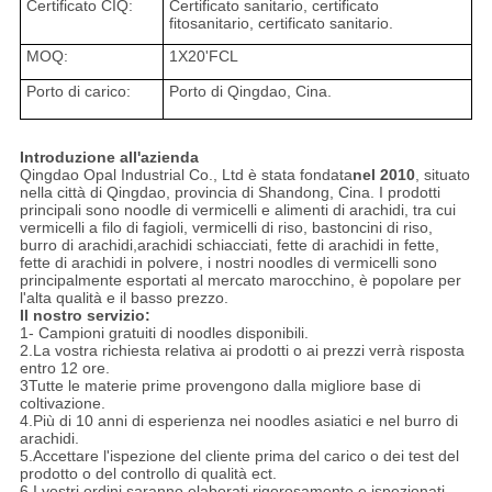
Certificato CIQ:
Certificato sanitario, certificato
fitosanitario, certificato sanitario.
MOQ:
1X20'FCL
Porto di carico:
Porto di Qingdao, Cina.
Introduzione all'azienda
Qingdao Opal Industrial Co., Ltd è stata fondata
nel 2010
, situato
nella città di Qingdao, provincia di Shandong, Cina. I prodotti
principali sono noodle di vermicelli e alimenti di arachidi, tra cui
vermicelli a filo di fagioli, vermicelli di riso, bastoncini di riso,
burro di arachidi,arachidi schiacciati, fette di arachidi in fette,
fette di arachidi in polvere, i nostri noodles di vermicelli sono
principalmente esportati al mercato marocchino, è popolare per
l'alta qualità e il basso prezzo.
Il nostro servizio:
1- Campioni gratuiti di noodles disponibili.
2.La vostra richiesta relativa ai prodotti o ai prezzi verrà risposta
entro 12 ore.
3Tutte le materie prime provengono dalla migliore base di
coltivazione.
4.Più di 10 anni di esperienza nei noodles asiatici e nel burro di
arachidi.
5.Accettare l'ispezione del cliente prima del carico o dei test del
prodotto o del controllo di qualità ect.
6.I vostri ordini saranno elaborati rigorosamente e ispezionati