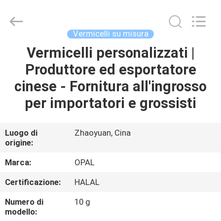
Opal
Industrial
Co.,Ltd.
All
Rights
Vermicelli su misura
Reserved.
Developed
by
Vermicelli personalizzati |
CASA
ECER
Produttore ed esportatore
PRODOTTI
cinese - Fornitura all'ingrosso
per importatori e grossisti
CIRCA
NOI
Luogo di
Zhaoyuan, Cina
origine:
GIRO
Marca:
OPAL
DELLA
Certificazione:
HALAL
FABBRICA
Numero di
10 g
modello: