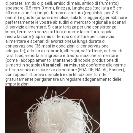
di patate, amido di piselli, amido di mais, amido di frumento),
spessore (0.5 mm-3 mm), finezza, lunghezza (tagliata a 5 cm-
50 cm o a un filo lungo), tempo di cottura (regolabile per 2-8
minuti) e gusto (umami semplice, salato o leggero),per abbinare
perfettamente le vostre abitudini di mercato regionali e scenari
di servizio alimentare. Si caratterizza per una consistenza
liscia, fermezza senza rottura durante la cottura, rapida
reidratazione (risparmio di tempo di cottura per il servizio
alimentare e scenari di lavorazione),e lunga durata di
conservazione (36 mesi in condizioni di conservazione
adeguate), adatto a ristoranti, alberghi, caffetterie, catene di
fast food, vendita all'ingrosso e trasformazione alimentare
(come l'accoppiamento istantaneo di noodle, produzione di
alimenti in scatola).
Vermicelli su misura
è conforme alle norme
internazionali di sicurezza alimentare (FDA, UE, HALAL, Kosher),
con rapporti di prova completi e certificazione fornite
gratuitamente per garantire un regolare sdoganamento delle
importazioni.