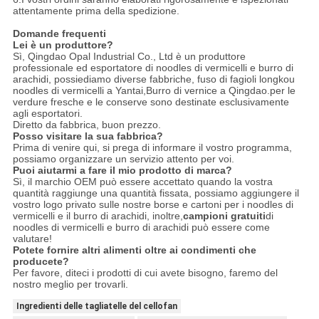
attentamente prima della spedizione.
Domande frequenti
Lei è un produttore?
Sì, Qingdao Opal Industrial Co., Ltd è un produttore
professionale ed esportatore di noodles di vermicelli e burro di
arachidi, possiediamo diverse fabbriche, fuso di fagioli longkou
noodles di vermicelli a Yantai,Burro di vernice a Qingdao.per le
verdure fresche e le conserve sono destinate esclusivamente
agli esportatori.
Diretto da fabbrica, buon prezzo.
Posso visitare la sua fabbrica?
Prima di venire qui, si prega di informare il vostro programma,
possiamo organizzare un servizio attento per voi.
Puoi aiutarmi a fare il mio prodotto di marca?
Sì, il marchio OEM può essere accettato quando la vostra
quantità raggiunge una quantità fissata, possiamo aggiungere il
vostro logo privato sulle nostre borse e cartoni per i noodles di
vermicelli e il burro di arachidi, inoltre,
campioni gratuiti
di
noodles di vermicelli e burro di arachidi può essere come
valutare!
Potete fornire altri alimenti oltre ai condimenti che
producete?
Per favore, diteci i prodotti di cui avete bisogno, faremo del
nostro meglio per trovarli.
Ingredienti delle tagliatelle del cellofan