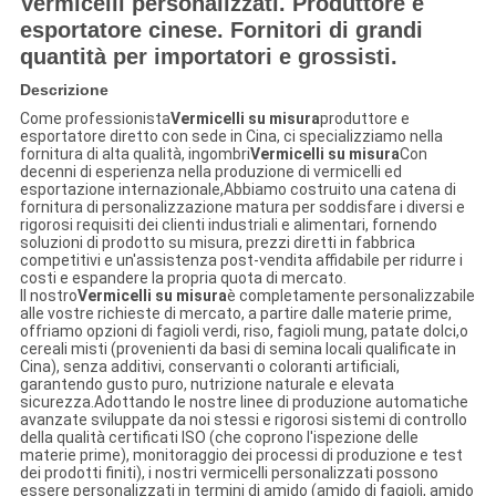
Vermicelli personalizzati. Produttore e
esportatore cinese. Fornitori di grandi
quantità per importatori e grossisti.
Descrizione
Come professionista
Vermicelli su misura
produttore e
esportatore diretto con sede in Cina, ci specializziamo nella
fornitura di alta qualità, ingombri
Vermicelli su misura
Con
decenni di esperienza nella produzione di vermicelli ed
esportazione internazionale,Abbiamo costruito una catena di
fornitura di personalizzazione matura per soddisfare i diversi e
rigorosi requisiti dei clienti industriali e alimentari, fornendo
soluzioni di prodotto su misura, prezzi diretti in fabbrica
competitivi e un'assistenza post-vendita affidabile per ridurre i
costi e espandere la propria quota di mercato.
Il nostro
Vermicelli su misura
è completamente personalizzabile
alle vostre richieste di mercato, a partire dalle materie prime,
offriamo opzioni di fagioli verdi, riso, fagioli mung, patate dolci,o
cereali misti (provenienti da basi di semina locali qualificate in
Cina), senza additivi, conservanti o coloranti artificiali,
garantendo gusto puro, nutrizione naturale e elevata
sicurezza.Adottando le nostre linee di produzione automatiche
avanzate sviluppate da noi stessi e rigorosi sistemi di controllo
della qualità certificati ISO (che coprono l'ispezione delle
materie prime), monitoraggio dei processi di produzione e test
dei prodotti finiti), i nostri vermicelli personalizzati possono
essere personalizzati in termini di amido (amido di fagioli, amido