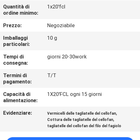
CONTROLLO
Quantità di
1x20'fcl
ordine minimo:
DI
QUALITÀ
Prezzo:
Negoziabile
Imballaggi
10 g
CONTATTICI
particolari:
Tempi di
giorni 20-30work
consegna:
RICHIEDA
UNA
Termini di
T/T
pagamento:
CITAZIONE
Capacità di
1X20'FCL ogni 15 giorni
alimentazione:
MAPPA
Evidenziare:
,
Vermicelli delle tagliatelle del cellofan
DEL
,
Cottura delle tagliatelle del cellofan
SITO
tagliatelle del cellofan del filo del fagiolo